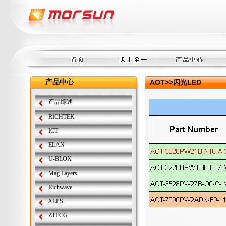
产品中心
AOT>>闪光LED
产品综述
RICHTEK
ICT
ELAN
U-BLOX
Mag.Layers
Richwave
ALPS
ZTECG