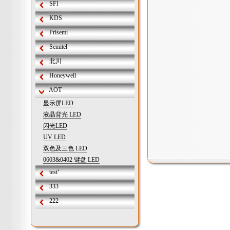
SFl
KDS
Prisemi
Semitel
北川
Honeywell
AOT
显示屏LED
液晶背光 LED
闪光LED
UV LED
双色及三色 LED
0603&0402 键盘 LED
test‘
333
222