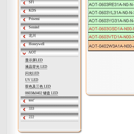
SFl
KDS
Prisemi
Semitel
北川
Honeywell
AOT
显示屏LED
液晶背光 LED
闪光LED
UV LED
双色及三色 LED
0603&0402 键盘 LED
test‘
333
222