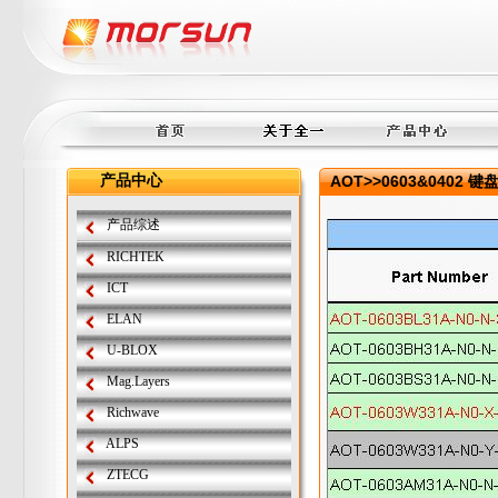
产品中心
AOT>>0603&0402 键盘
产品综述
RICHTEK
ICT
ELAN
U-BLOX
Mag.Layers
Richwave
ALPS
ZTECG